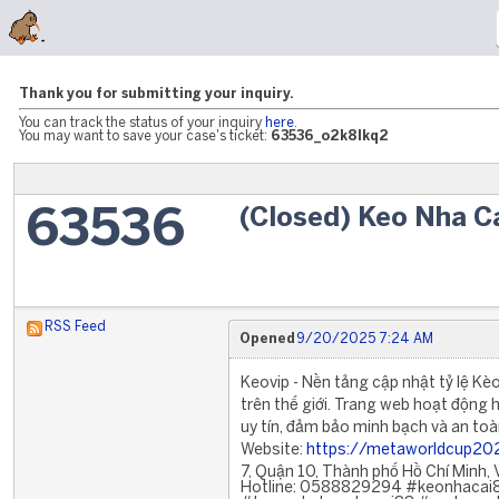
Thank you for submitting your inquiry.
You can track the status of your inquiry
here
.
You may want to save your case's ticket:
63536_o2k8lkq2
(Closed) Keo Nha C
63536
RSS Feed
Opened
9/20/2025 7:24 AM
Keovip - Nền tảng cập nhật tỷ lệ Kè
trên thế giới. Trang web hoạt động 
uy tín, đảm bảo minh bạch và an to
Website:
https://metaworldcup20
7, Quận 10, Thành phố Hồ Chí Minh,
Hotline: 0588829294 #keonhacai8