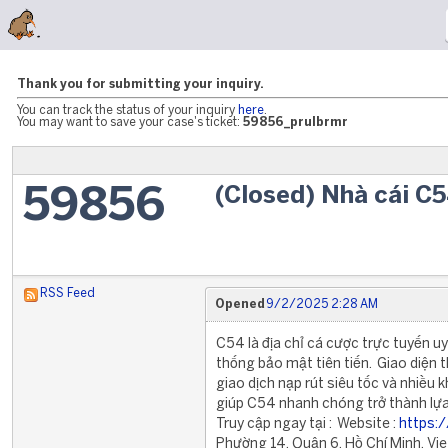
Thank you for submitting your inquiry.
You can track the status of your inquiry
here
.
You may want to save your case's ticket:
59856_prulbrmr
(Closed) Nhà cái C
59856
RSS Feed
Opened
9/2/2025 2:28 AM
C54 là địa chỉ cá cược trực tuyến uy
thống bảo mật tiên tiến. Giao diện t
giao dịch nạp rút siêu tốc và nhiều
giúp C54 nhanh chóng trở thành lự
Truy cập ngay tại : Website :
https:
Phường 14, Quận 6, Hồ Chí Minh, Vi