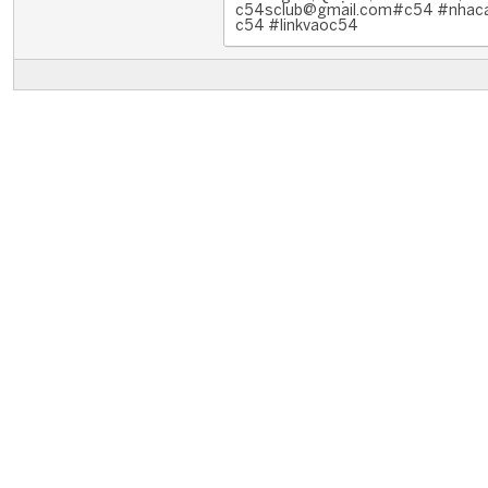
c54sclub@gmail.com#c54 #nhaca
c54 #linkvaoc54