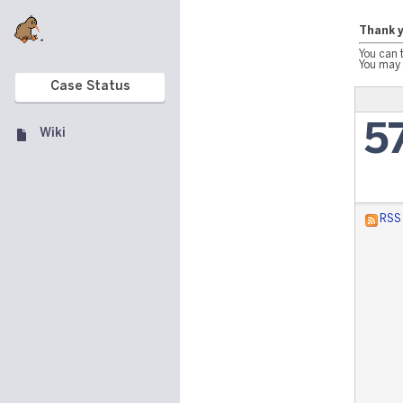
Thank y
You can 
You may 
Case Status
5
Wiki
RSS