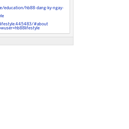
ge/education/hb88-dang-ky-ngay-
le
lifestyle.445483/#about
owuser=hb88lifestyle