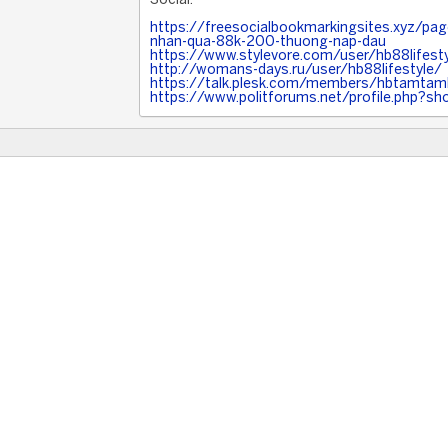
Social:
https://freesocialbookmarkingsites.xyz/pa
nhan-qua-88k-200-thuong-nap-dau
https://www.stylevore.com/user/hb88lifesty
http://womans-days.ru/user/hb88lifestyle/
https://talk.plesk.com/members/hbtamtam
https://www.politforums.net/profile.php?sh