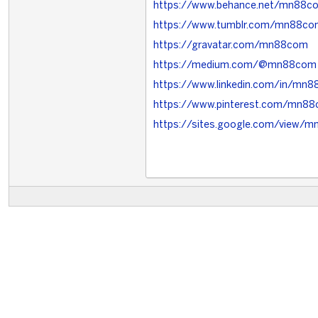
https://www.behance.net/mn88c
https://www.tumblr.com/mn88co
https://gravatar.com/mn88com
https://medium.com/@mn88com
https://www.linkedin.com/in/mn
https://www.pinterest.com/mn8
https://sites.google.com/view/