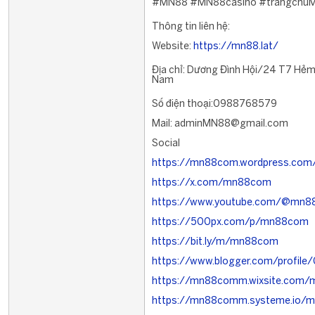
#MN88 #MN88casino #trangch
Thông tin liên hệ:
Website:
https://mn88.lat/
Địa chỉ: Dương Đình Hội/24 T7 Hẻm 
Nam
Số điện thoại:0988768579
Mail: adminMN88@gmail.com
Social
https://mn88com.wordpress.com
https://x.com/mn88com
https://www.youtube.com/@mn
https://500px.com/p/mn88com
https://bit.ly/m/mn88com
https://www.blogger.com/profi
https://mn88comm.wixsite.com
https://mn88comm.systeme.io/