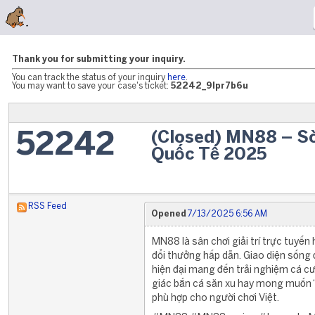
Thank you for submitting your inquiry.
You can track the status of your inquiry
here
.
You may want to save your case's ticket:
52242_9lpr7b6u
(Closed) MN88 – Sò
52242
Quốc Tế 2025
RSS Feed
Opened
7/13/2025 6:56 AM
MN88 là sân chơi giải trí trực tuyến
đổi thưởng hấp dẫn. Giao diện sống
hiện đại mang đến trải nghiệm cá cư
giác bắn cá săn xu hay mong muốn “
phù hợp cho người chơi Việt.