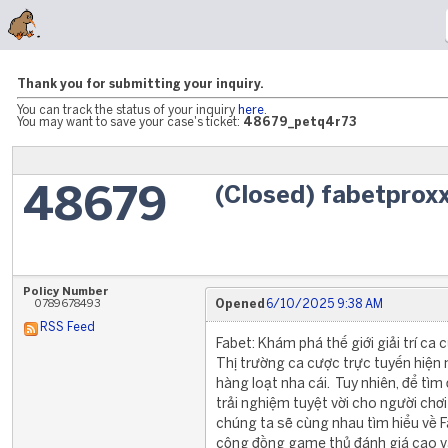
Thank you for submitting your inquiry.
You can track the status of your inquiry
here
.
You may want to save your case's ticket:
48679_petq4r73
(Closed) fabetprox
48679
Policy Number
0789678493
Opened
6/10/2025 9:38 AM
RSS Feed
Fabet: Khám phá thế giới giải trí ca
Thị trường ca cược trực tuyến hiện 
hàng loạt nha cái. Tuy nhiên, để tìm
trải nghiệm tuyệt vời cho người chơi
chúng ta sẽ cùng nhau tìm hiểu về 
cộng đồng game thủ đánh giá cao và