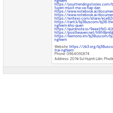
nghiem
https://yourtrendingstories.com/
tuyen-muot-ma-va-hap-dan
https://www.notebook.ai/docum
https://www.notebook.ai/docum
https://writexo.com/share/ece8
https://rant.li/bj38uscom/bj38-thie
nghiem-kho-quen
https://quicknote.io/9eee1fb0-4
https://postheaven.net/h9fr8jm6j
https://kemono.im/bj38uscom/bj38-
nghiem
Website:
https://zb3.org/bj38usco
trai-nghiem
Phone: 0964091874
Address: 20 Ni Sư Huỳnh Liên, Phườn