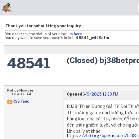
Thank you for submitting your inquiry.
You can track the status of your inquiry
here
.
You may want to save your case's ticket:
48541_pvlt8c1m
(Closed) bj38betpr
48541
Policy Number
0964091874
Opened
6/9/2025 12:19 PM
RSS Feed
BJ38: Thiên Đường Giải Trí Đổi Th
Thị trường game đổi thưởng trực tu
hàng loạt nha cái. Tuy nhiên, để tìm
đến trải nghiệm tuyệt vời cho người 
Link bài viết khác:
https://zb3.org/bj38uscom/bj38-thi