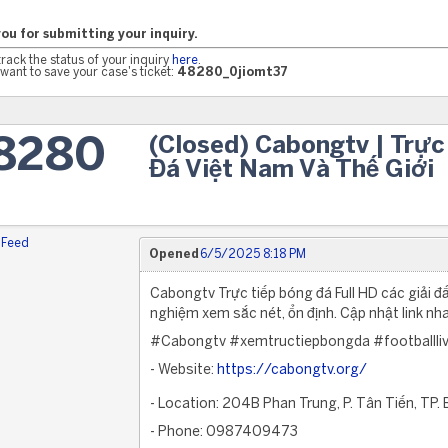
ou for submitting your inquiry.
track the status of your inquiry
here
.
want to save your case's ticket:
48280_0jiomt37
(Closed) Cabongtv | Trực
8280
Đá Việt Nam Và Thế Giới
 Feed
Opened
6/5/2025 8:18 PM
Cabongtv Trực tiếp bóng đá Full HD các giải đ
nghiệm xem sắc nét, ổn định. Cập nhật link nha
#Cabongtv #xemtructiepbongda #footballli
- Website:
https://cabongtv.org/
- Location: 204B Phan Trung, P. Tân Tiến, TP.
- Phone: 0987409473