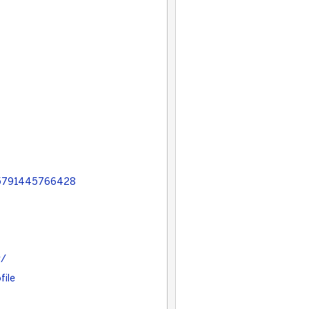
75791445766428
g/
file