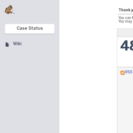
Thank y
You can 
You may 
Case Status
4
Wiki
RSS