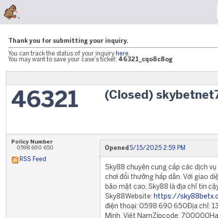
Thank you for submitting your inquiry.
You can track the status of your inquiry
here
.
You may want to save your case's ticket:
46321_cqo8c8og
(Closed) skybetnet
46321
Policy Number
0598 690 650
Opened
5/15/2025 2:59 PM
RSS Feed
Sky88 chuyên cung cấp các dịch vụ 
chơi đổi thưởng hấp dẫn. Với giao di
bảo mật cao, Sky88 là địa chỉ tin c
Sky88Website:
https://sky88betx
điện thoại: 0598 690 650Địa chỉ: 1
Minh, Việt NamZipcode: 700000