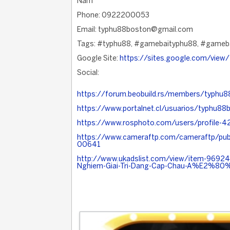
Nam
Phone: 0922200053
Email: typhu88boston@gmail.com
Tags: #typhu88, #gamebaityphu88, #gameba
Google Site:
https://sites.google.com/view
Social:
https://forum.beobuild.rs/members/typhu
https://www.portalnet.cl/usuarios/typhu8
https://www.rosphoto.com/users/profile-
https://www.cameraftp.com/cameraftp/publ
00641
http://www.ukadslist.com/view/item-96924
Nghiem-Giai-Tri-Dang-Cap-Chau-A%E2%80%