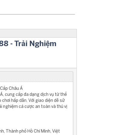
8 - Trải Nghiệm
 Cấp Châu Á​
Á, cung cấp đa dạng dịch vụ từ thể
 chơi hấp dẫn. Với giao diện dễ sử
i nghiệm cá cược an toàn và thú vị
h, Thành phố Hồ Chí Minh, Việt