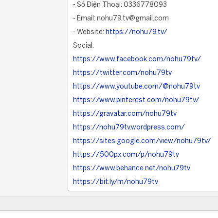
- Số Điện Thoại: 0336778093
- Email: nohu79.tv@gmail.com
- Website:
https://nohu79.tv/
Social:
https://www.facebook.com/nohu79tv/
https://twitter.com/nohu79tv
https://www.youtube.com/@nohu79tv
https://www.pinterest.com/nohu79tv/
https://gravatar.com/nohu79tv
https://nohu79tv.wordpress.com/
https://sites.google.com/view/nohu79tv/
https://500px.com/p/nohu79tv
https://www.behance.net/nohu79tv
https://bit.ly/m/nohu79tv