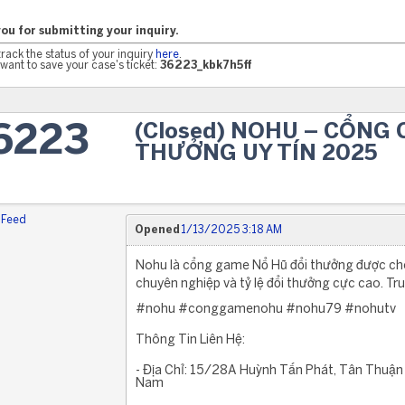
ou for submitting your inquiry.
track the status of your inquiry
here
.
want to save your case's ticket:
36223_kbk7h5ff
(Closed) NOHU – CỔNG 
6223
THƯỞNG UY TÍN 2025
 Feed
Opened
1/13/2025 3:18 AM
Nohu là cổng game Nổ Hũ đổi thưởng được cho l
chuyên nghiệp và tỷ lệ đổi thưởng cực cao. Tru
#nohu #conggamenohu #nohu79 #nohutv
Thông Tin Liên Hệ:
- Địa Chỉ: 15/28A Huỳnh Tấn Phát, Tân Thuận 
Nam