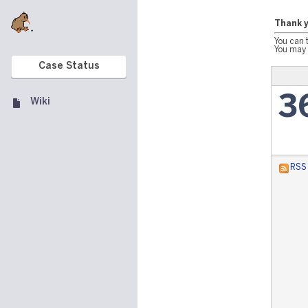
Thank y
You can 
You may 
Case Status
3
Wiki
RSS